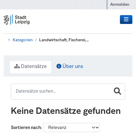
Zum Hauptinhalt wechseln
Anmelden
Kategorien
Landwirtschaft, Fischerei,...
Datensätze
Über uns
Keine Datensätze gefunden
Sortieren nach