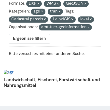
Formate:
DXF
WMS
GeoJSON
Kategorien:
agri
tran
Tags:
Cadastral parcels
LeipziGIS
lokal
Organisationen:
amt-fuer-geoinformation
Ergebnisse filtern
Bitte versuch es mit einer anderen Suche.
Landwirtschaft, Fischerei, Forstwirtschaft und
Nahrungsmittel