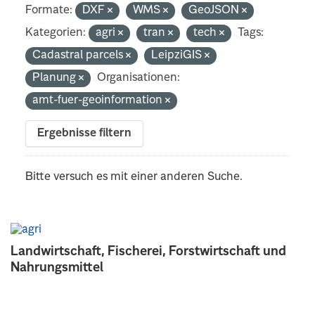
Formate:
DXF
WMS
GeoJSON
Kategorien:
agri
tran
tech
Tags:
Cadastral parcels
LeipziGIS
Planung
Organisationen:
amt-fuer-geoinformation
Ergebnisse filtern
Bitte versuch es mit einer anderen Suche.
Landwirtschaft, Fischerei, Forstwirtschaft und
Nahrungsmittel