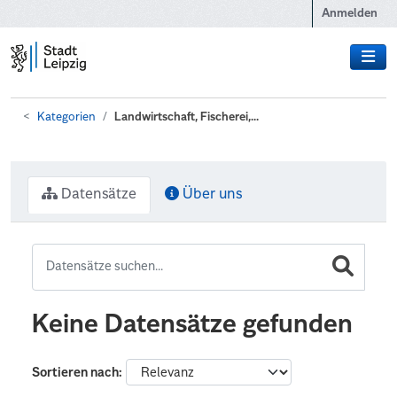
Zum Hauptinhalt wechseln
Anmelden
Kategorien
Landwirtschaft, Fischerei,...
Datensätze
Über uns
Keine Datensätze gefunden
Sortieren nach