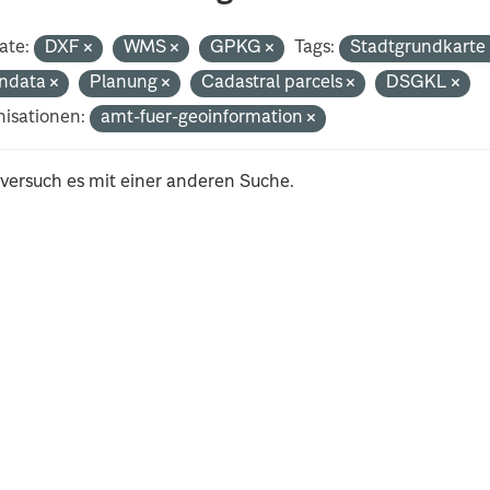
ate:
DXF
WMS
GPKG
Tags:
Stadtgrundkart
ndata
Planung
Cadastral parcels
DSGKL
isationen:
amt-fuer-geoinformation
 versuch es mit einer anderen Suche.