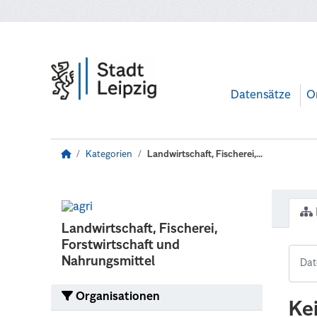
Zum Hauptinhalt wechseln
Datensätze
O
Kategorien
Landwirtschaft, Fischerei,...
Landwirtschaft, Fischerei,
Forstwirtschaft und
Nahrungsmittel
Organisationen
Ke