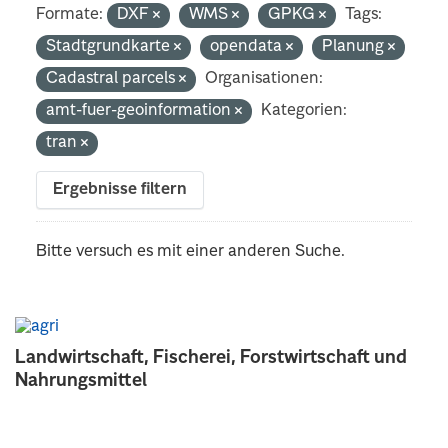
Formate:
DXF
WMS
GPKG
Tags:
Stadtgrundkarte
opendata
Planung
Cadastral parcels
Organisationen:
amt-fuer-geoinformation
Kategorien:
tran
Ergebnisse filtern
Bitte versuch es mit einer anderen Suche.
Landwirtschaft, Fischerei, Forstwirtschaft und
Nahrungsmittel