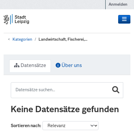
Zum Hauptinhalt wechseln
Anmelden
Kategorien
Landwirtschaft, Fischerei,...
Datensätze
Über uns
Keine Datensätze gefunden
Sortieren nach