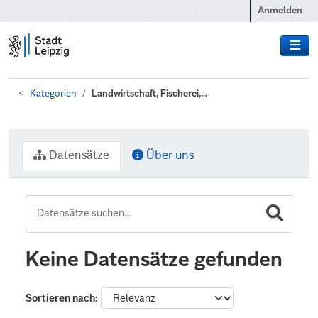
Zum Hauptinhalt wechseln
Anmelden
Kategorien
Landwirtschaft, Fischerei,...
Datensätze
Über uns
Keine Datensätze gefunden
Sortieren nach