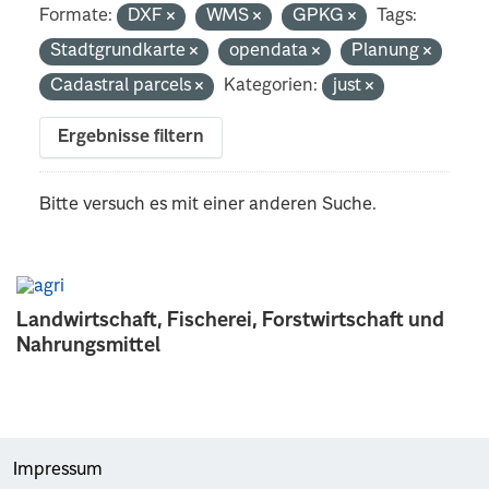
Formate:
DXF
WMS
GPKG
Tags:
Stadtgrundkarte
opendata
Planung
Cadastral parcels
Kategorien:
just
Ergebnisse filtern
Bitte versuch es mit einer anderen Suche.
Landwirtschaft, Fischerei, Forstwirtschaft und
Nahrungsmittel
Impressum