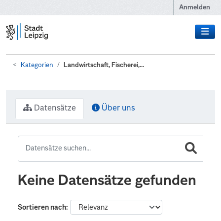
Zum Hauptinhalt wechseln
Anmelden
Kategorien
Landwirtschaft, Fischerei,...
Datensätze
Über uns
Keine Datensätze gefunden
Sortieren nach