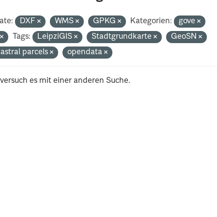
ate:
DXF
WMS
GPKG
Kategorien:
gove
t
Tags:
LeipziGIS
Stadtgrundkarte
GeoSN
astral parcels
opendata
 versuch es mit einer anderen Suche.