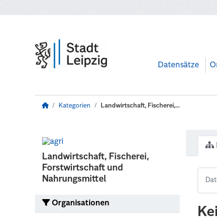
Zum Hauptinhalt wechseln
Datensätze
O
Kategorien
Landwirtschaft, Fischerei,...
Landwirtschaft, Fischerei,
Forstwirtschaft und
Nahrungsmittel
Organisationen
Ke