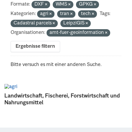
Formate:
DXF
WMS
GPKG
Kategorien:
agri
tran
tech
Tags:
Cadastral parcels
LeipziGIS
Organisationen:
amt-fuer-geoinformation
Ergebnisse filtern
Bitte versuch es mit einer anderen Suche.
Landwirtschaft, Fischerei, Forstwirtschaft und
Nahrungsmittel