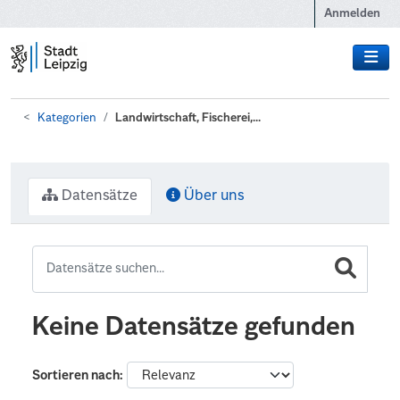
Zum Hauptinhalt wechseln
Anmelden
Kategorien
Landwirtschaft, Fischerei,...
Datensätze
Über uns
Keine Datensätze gefunden
Sortieren nach