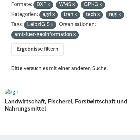
Formate:
DXF
WMS
GPKG
Kategorien:
agri
tran
tech
regi
Tags:
LeipziGIS
Organisationen:
amt-fuer-geoinformation
Ergebnisse filtern
Bitte versuch es mit einer anderen Suche.
Landwirtschaft, Fischerei, Forstwirtschaft und
Nahrungsmittel