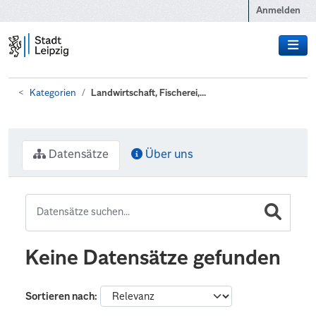
Zum Hauptinhalt wechseln
Anmelden
Kategorien
Landwirtschaft, Fischerei,...
Datensätze
Über uns
Keine Datensätze gefunden
Sortieren nach