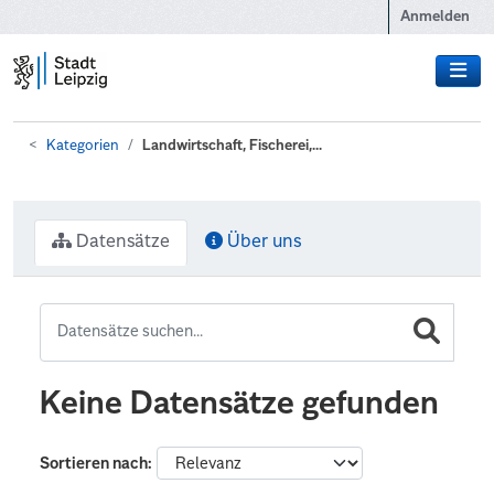
Zum Hauptinhalt wechseln
Anmelden
Kategorien
Landwirtschaft, Fischerei,...
Datensätze
Über uns
Keine Datensätze gefunden
Sortieren nach