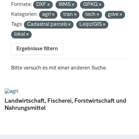
Formate:
DXF
WMS
GPKG
Kategorien:
agri
tran
tech
gove
Tags:
Cadastral parcels
LeipziGIS
lokal
Ergebnisse filtern
Bitte versuch es mit einer anderen Suche.
Landwirtschaft, Fischerei, Forstwirtschaft und
Nahrungsmittel