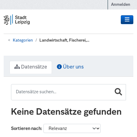
Zum Hauptinhalt wechseln
Anmelden
Kategorien
Landwirtschaft, Fischerei,...
Datensätze
Über uns
Keine Datensätze gefunden
Sortieren nach