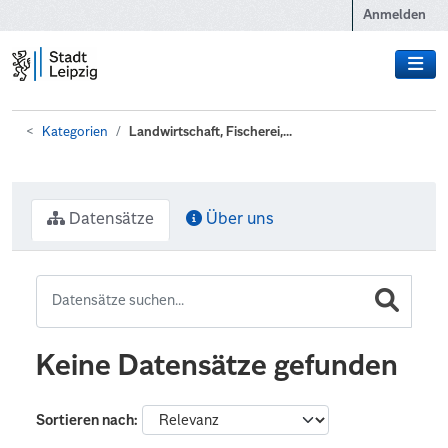
Zum Hauptinhalt wechseln
Anmelden
Kategorien
Landwirtschaft, Fischerei,...
Datensätze
Über uns
Keine Datensätze gefunden
Sortieren nach