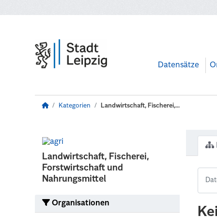
Zum Hauptinhalt wechseln
Datensätze
O
Kategorien
Landwirtschaft, Fischerei,...
Landwirtschaft, Fischerei,
Forstwirtschaft und
Nahrungsmittel
Organisationen
Ke