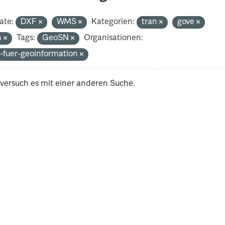
ate:
DXF
WMS
Kategorien:
tran
gove
h
Tags:
GeoSN
Organisationen:
-fuer-geoinformation
 versuch es mit einer anderen Suche.