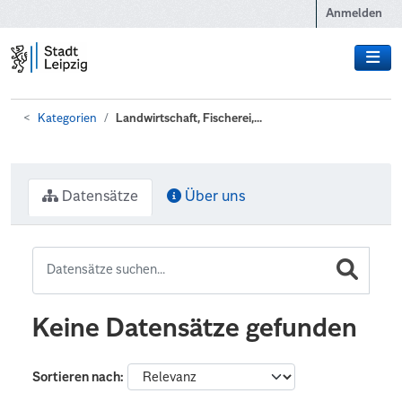
Zum Hauptinhalt wechseln
Anmelden
Kategorien
Landwirtschaft, Fischerei,...
Datensätze
Über uns
Keine Datensätze gefunden
Sortieren nach