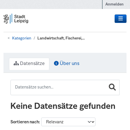
Zum Hauptinhalt wechseln
Anmelden
Kategorien
Landwirtschaft, Fischerei,...
Datensätze
Über uns
Keine Datensätze gefunden
Sortieren nach