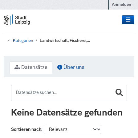
Zum Hauptinhalt wechseln
Anmelden
Kategorien
Landwirtschaft, Fischerei,...
Datensätze
Über uns
Keine Datensätze gefunden
Sortieren nach