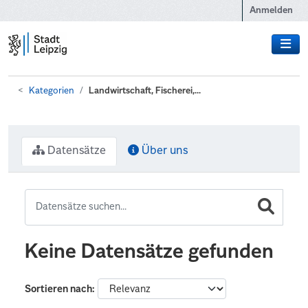
Zum Hauptinhalt wechseln
Anmelden
Kategorien
Landwirtschaft, Fischerei,...
Datensätze
Über uns
Keine Datensätze gefunden
Sortieren nach