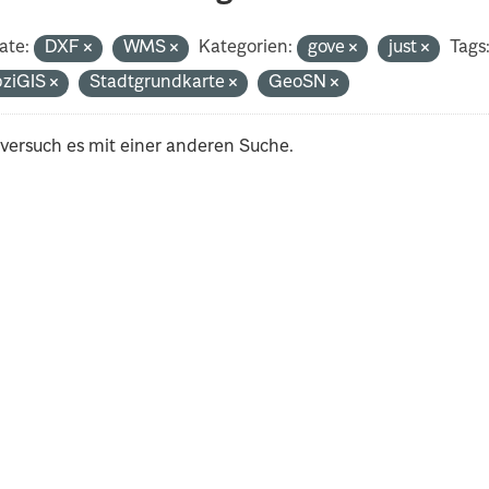
ate:
DXF
WMS
Kategorien:
gove
just
Tags
pziGIS
Stadtgrundkarte
GeoSN
 versuch es mit einer anderen Suche.