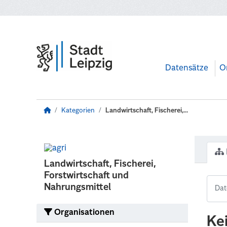
Zum Hauptinhalt wechseln
Datensätze
O
Kategorien
Landwirtschaft, Fischerei,...
Landwirtschaft, Fischerei,
Forstwirtschaft und
Nahrungsmittel
Organisationen
Ke