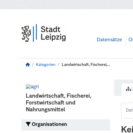
Zum Hauptinhalt wechseln
Datensätze
O
Kategorien
Landwirtschaft, Fischerei,...
Landwirtschaft, Fischerei,
Forstwirtschaft und
Nahrungsmittel
Organisationen
Ke