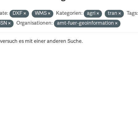
ate:
DXF
WMS
Kategorien:
agri
tran
Tags
oSN
Organisationen:
amt-fuer-geoinformation
 versuch es mit einer anderen Suche.