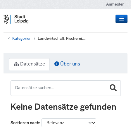
Zum Hauptinhalt wechseln
Anmelden
Kategorien
Landwirtschaft, Fischerei,...
Datensätze
Über uns
Keine Datensätze gefunden
Sortieren nach