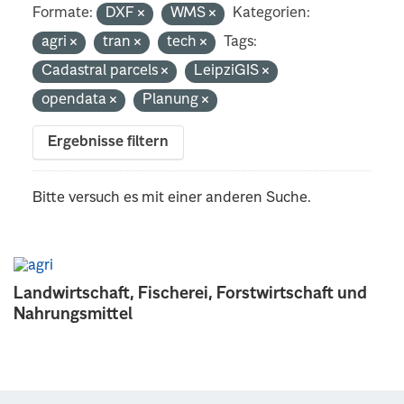
Formate:
DXF
WMS
Kategorien:
agri
tran
tech
Tags:
Cadastral parcels
LeipziGIS
opendata
Planung
Ergebnisse filtern
Bitte versuch es mit einer anderen Suche.
Landwirtschaft, Fischerei, Forstwirtschaft und
Nahrungsmittel