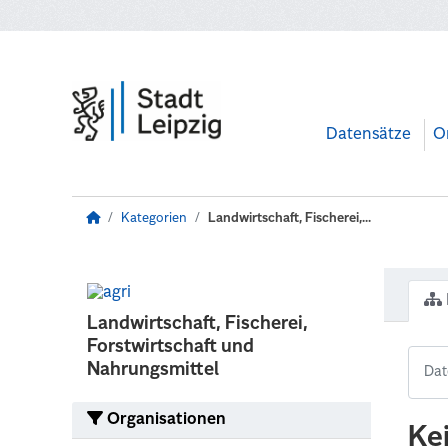
Zum Hauptinhalt wechseln
Datensätze
O
Kategorien
Landwirtschaft, Fischerei,...
Landwirtschaft, Fischerei,
Forstwirtschaft und
Nahrungsmittel
Organisationen
Ke