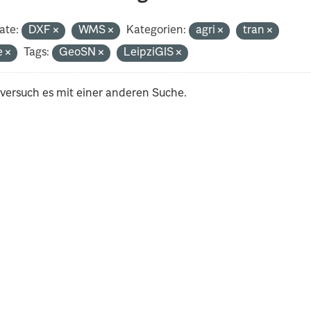
ate:
DXF
WMS
Kategorien:
agri
tran
e
Tags:
GeoSN
LeipziGIS
 versuch es mit einer anderen Suche.