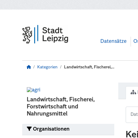
Zum Hauptinhalt wechseln
Datensätze
O
Kategorien
Landwirtschaft, Fischerei,...
Landwirtschaft, Fischerei,
Forstwirtschaft und
Nahrungsmittel
Organisationen
Ke