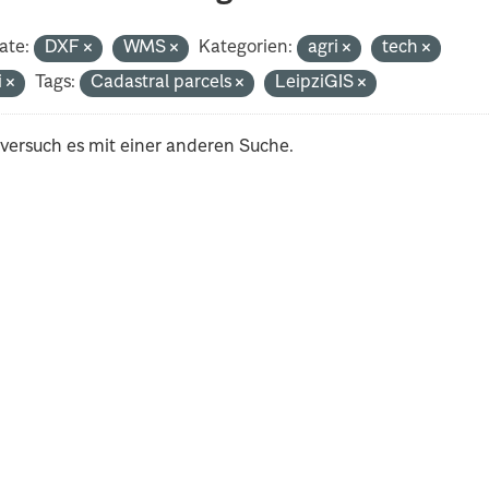
ate:
DXF
WMS
Kategorien:
agri
tech
i
Tags:
Cadastral parcels
LeipziGIS
 versuch es mit einer anderen Suche.