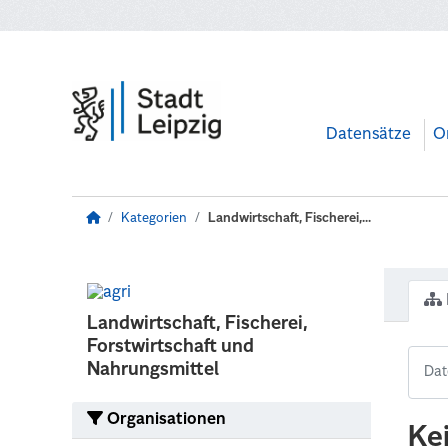
Zum Hauptinhalt wechseln
Datensätze
O
Kategorien
Landwirtschaft, Fischerei,...
Landwirtschaft, Fischerei,
Forstwirtschaft und
Nahrungsmittel
Organisationen
Ke