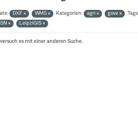
ate:
DXF
WMS
Kategorien:
agri
gove
Tags
oSN
LeipziGIS
 versuch es mit einer anderen Suche.