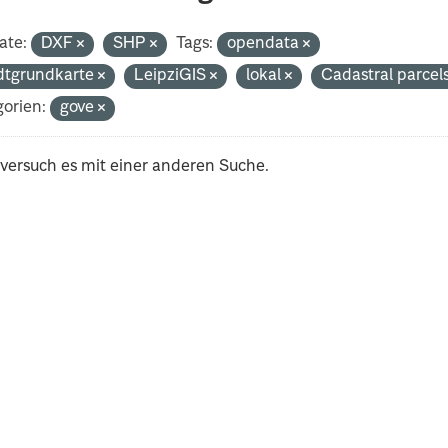
ate:
DXF
SHP
Tags:
opendata
dtgrundkarte
LeipziGIS
lokal
Cadastral parcel
orien:
gove
 versuch es mit einer anderen Suche.