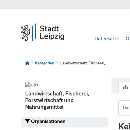
Zum Hauptinhalt wechseln
Datensätze
O
Kategorien
Landwirtschaft, Fischerei,...
Landwirtschaft, Fischerei,
Forstwirtschaft und
Nahrungsmittel
Organisationen
Ke