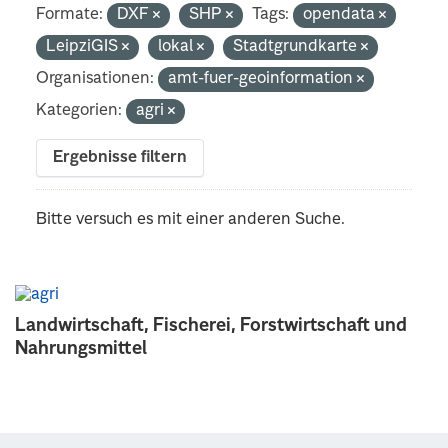
Formate:
DXF
SHP
Tags:
opendata
LeipziGIS
lokal
Stadtgrundkarte
Organisationen:
amt-fuer-geoinformation
Kategorien:
agri
Ergebnisse filtern
Bitte versuch es mit einer anderen Suche.
Landwirtschaft, Fischerei, Forstwirtschaft und
Nahrungsmittel