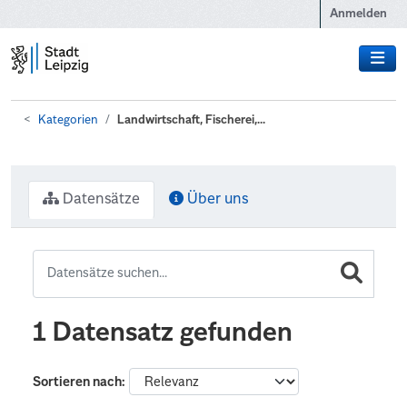
Zum Hauptinhalt wechseln
Anmelden
Kategorien
Landwirtschaft, Fischerei,...
Datensätze
Über uns
1 Datensatz gefunden
Sortieren nach