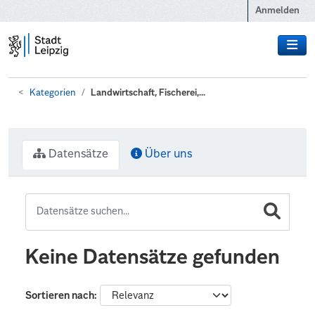
Zum Hauptinhalt wechseln
Anmelden
Kategorien
Landwirtschaft, Fischerei,...
Datensätze
Über uns
Keine Datensätze gefunden
Sortieren nach