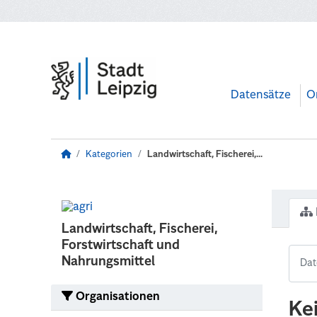
Zum Hauptinhalt wechseln
Datensätze
O
Kategorien
Landwirtschaft, Fischerei,...
Landwirtschaft, Fischerei,
Forstwirtschaft und
Nahrungsmittel
Organisationen
Ke