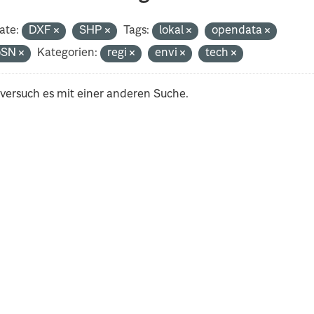
ate:
DXF
SHP
Tags:
lokal
opendata
oSN
Kategorien:
regi
envi
tech
 versuch es mit einer anderen Suche.