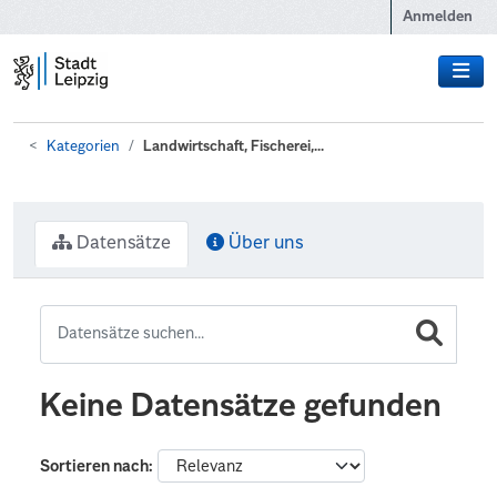
Zum Hauptinhalt wechseln
Anmelden
Kategorien
Landwirtschaft, Fischerei,...
Datensätze
Über uns
Keine Datensätze gefunden
Sortieren nach