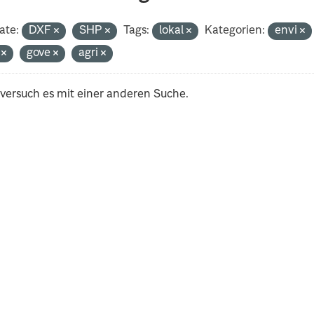
ate:
DXF
SHP
Tags:
lokal
Kategorien:
envi
i
gove
agri
 versuch es mit einer anderen Suche.