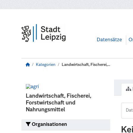
Zum Hauptinhalt wechseln
Datensätze
O
Kategorien
Landwirtschaft, Fischerei,...
Landwirtschaft, Fischerei,
Forstwirtschaft und
Nahrungsmittel
Organisationen
Ke