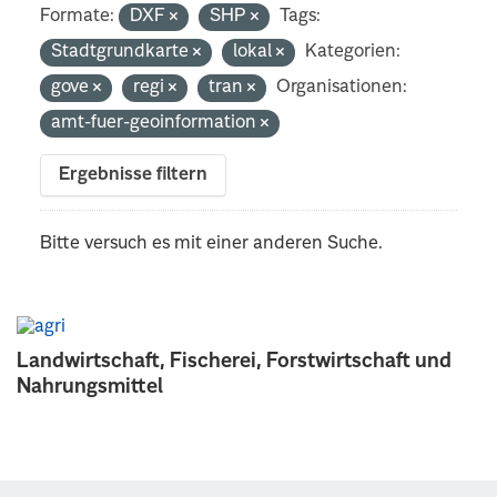
Formate:
DXF
SHP
Tags:
Stadtgrundkarte
lokal
Kategorien:
gove
regi
tran
Organisationen:
amt-fuer-geoinformation
Ergebnisse filtern
Bitte versuch es mit einer anderen Suche.
Landwirtschaft, Fischerei, Forstwirtschaft und
Nahrungsmittel