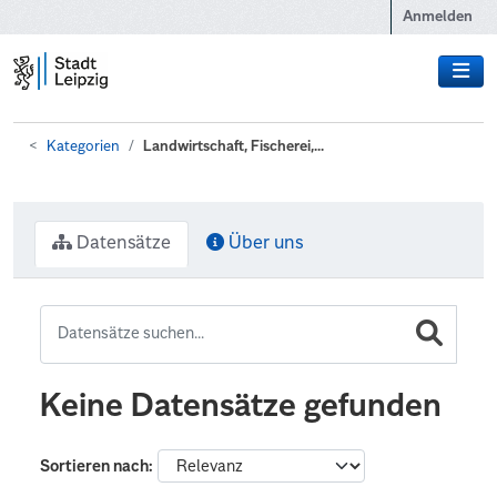
Zum Hauptinhalt wechseln
Anmelden
Kategorien
Landwirtschaft, Fischerei,...
Datensätze
Über uns
Keine Datensätze gefunden
Sortieren nach