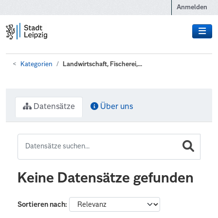
Zum Hauptinhalt wechseln
Anmelden
Kategorien
Landwirtschaft, Fischerei,...
Datensätze
Über uns
Keine Datensätze gefunden
Sortieren nach