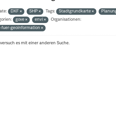
ate:
DXF
SHP
Tags:
Stadtgrundkarte
Planun
orien:
gove
envi
Organisationen:
-fuer-geoinformation
 versuch es mit einer anderen Suche.