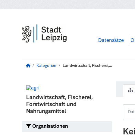
Zum Hauptinhalt wechseln
Datensätze
O
Kategorien
Landwirtschaft, Fischerei,...
Landwirtschaft, Fischerei,
Forstwirtschaft und
Nahrungsmittel
Organisationen
Ke