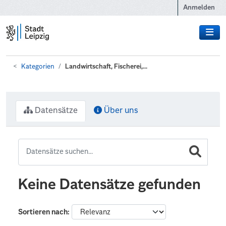
Zum Hauptinhalt wechseln
Anmelden
Kategorien
Landwirtschaft, Fischerei,...
Datensätze
Über uns
Keine Datensätze gefunden
Sortieren nach