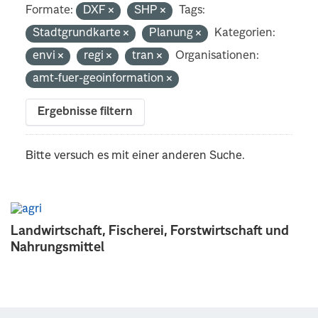
Formate:
DXF
SHP
Tags:
Stadtgrundkarte
Planung
Kategorien:
envi
regi
tran
Organisationen:
amt-fuer-geoinformation
Ergebnisse filtern
Bitte versuch es mit einer anderen Suche.
Landwirtschaft, Fischerei, Forstwirtschaft und
Nahrungsmittel