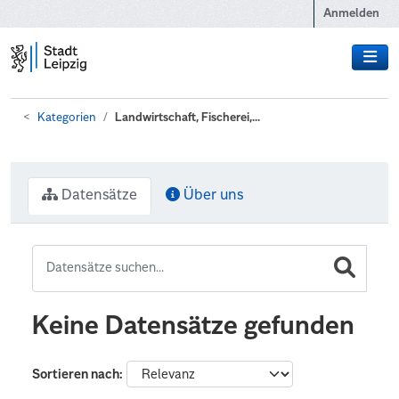
Zum Hauptinhalt wechseln
Anmelden
Kategorien
Landwirtschaft, Fischerei,...
Datensätze
Über uns
Keine Datensätze gefunden
Sortieren nach