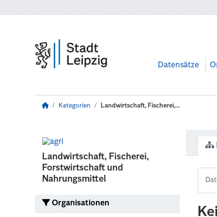
Zum Hauptinhalt wechseln
Datensätze
O
Kategorien
Landwirtschaft, Fischerei,...
Landwirtschaft, Fischerei,
Forstwirtschaft und
Nahrungsmittel
Organisationen
Ke