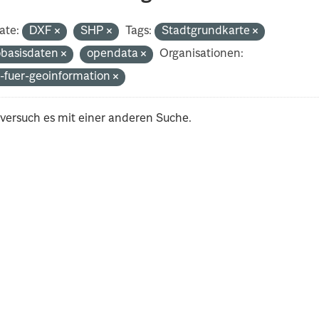
ate:
DXF
SHP
Tags:
Stadtgrundkarte
basisdaten
opendata
Organisationen:
-fuer-geoinformation
 versuch es mit einer anderen Suche.