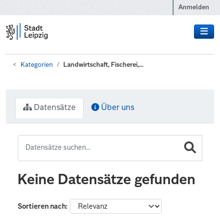
Zum Hauptinhalt wechseln
Anmelden
Kategorien
Landwirtschaft, Fischerei,...
Datensätze
Über uns
Keine Datensätze gefunden
Sortieren nach