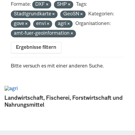
Formate:
DXF
SHP
Tags:
Stadtgrundkarte
GeoSN
Kategorien:
gove
envi
agri
Organisationen:
amt-fuer-geoinformation
Ergebnisse filtern
Bitte versuch es mit einer anderen Suche.
Landwirtschaft, Fischerei, Forstwirtschaft und
Nahrungsmittel