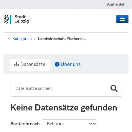
Zum Hauptinhalt wechseln
Anmelden
Kategorien
Landwirtschaft, Fischerei,...
Datensätze
Über uns
Keine Datensätze gefunden
Sortieren nach