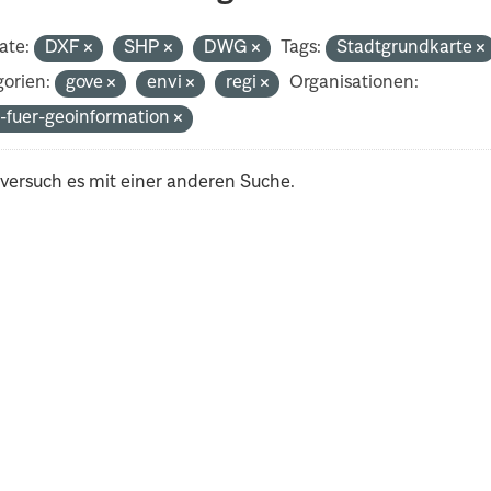
ate:
DXF
SHP
DWG
Tags:
Stadtgrundkarte
orien:
gove
envi
regi
Organisationen:
-fuer-geoinformation
 versuch es mit einer anderen Suche.