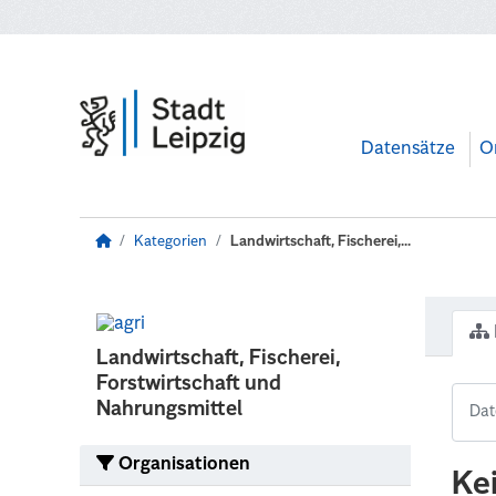
Zum Hauptinhalt wechseln
Datensätze
O
Kategorien
Landwirtschaft, Fischerei,...
Landwirtschaft, Fischerei,
Forstwirtschaft und
Nahrungsmittel
Organisationen
Ke