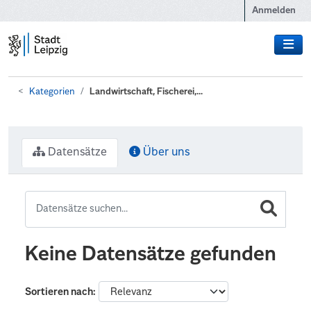
Zum Hauptinhalt wechseln
Anmelden
Kategorien
Landwirtschaft, Fischerei,...
Datensätze
Über uns
Keine Datensätze gefunden
Sortieren nach