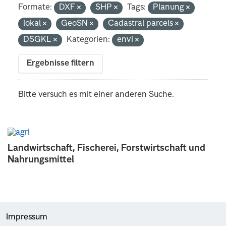
Formate:
DXF
SHP
Tags:
Planung
lokal
GeoSN
Cadastral parcels
DSGKL
Kategorien:
envi
Ergebnisse filtern
Bitte versuch es mit einer anderen Suche.
Landwirtschaft, Fischerei, Forstwirtschaft und
Nahrungsmittel
Impressum