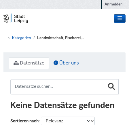
Zum Hauptinhalt wechseln
Anmelden
Kategorien
Landwirtschaft, Fischerei,...
Datensätze
Über uns
Keine Datensätze gefunden
Sortieren nach