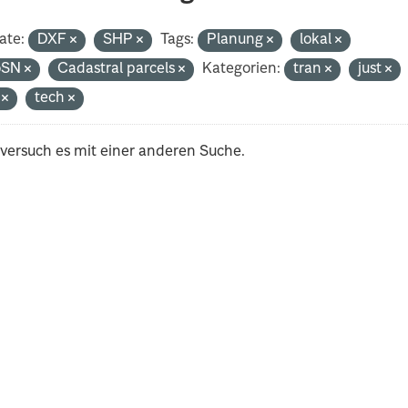
ate:
DXF
SHP
Tags:
Planung
lokal
oSN
Cadastral parcels
Kategorien:
tran
just
i
tech
 versuch es mit einer anderen Suche.