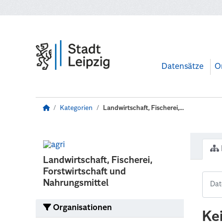
Zum Hauptinhalt wechseln
Datensätze
O
Kategorien
Landwirtschaft, Fischerei,...
Landwirtschaft, Fischerei,
Forstwirtschaft und
Nahrungsmittel
Organisationen
Ke