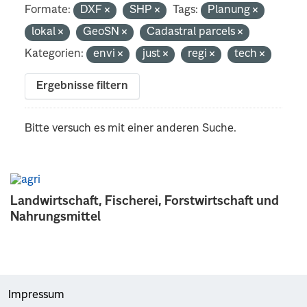
Formate:
DXF
SHP
Tags:
Planung
lokal
GeoSN
Cadastral parcels
Kategorien:
envi
just
regi
tech
Ergebnisse filtern
Bitte versuch es mit einer anderen Suche.
Landwirtschaft, Fischerei, Forstwirtschaft und
Nahrungsmittel
Impressum