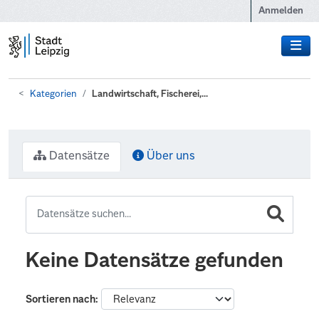
Zum Hauptinhalt wechseln
Anmelden
Kategorien
Landwirtschaft, Fischerei,...
Datensätze
Über uns
Keine Datensätze gefunden
Sortieren nach