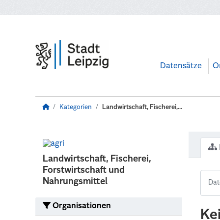
Zum Hauptinhalt wechseln
Datensätze
O
Kategorien
Landwirtschaft, Fischerei,...
Landwirtschaft, Fischerei,
Forstwirtschaft und
Nahrungsmittel
Organisationen
Ke