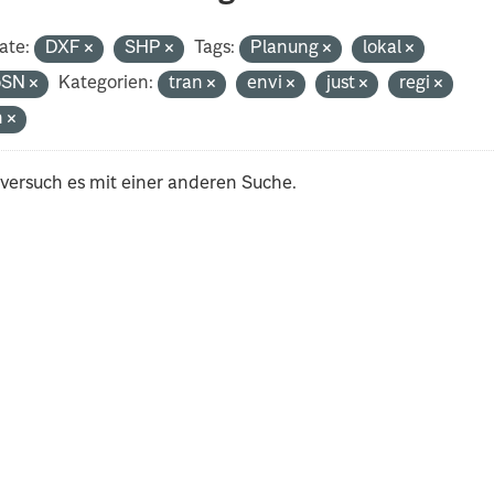
ate:
DXF
SHP
Tags:
Planung
lokal
oSN
Kategorien:
tran
envi
just
regi
h
 versuch es mit einer anderen Suche.