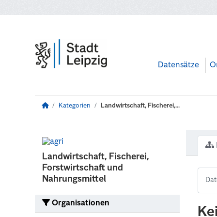
Zum Hauptinhalt wechseln
Datensätze
O
Kategorien
Landwirtschaft, Fischerei,...
Landwirtschaft, Fischerei,
Forstwirtschaft und
Nahrungsmittel
Organisationen
Ke