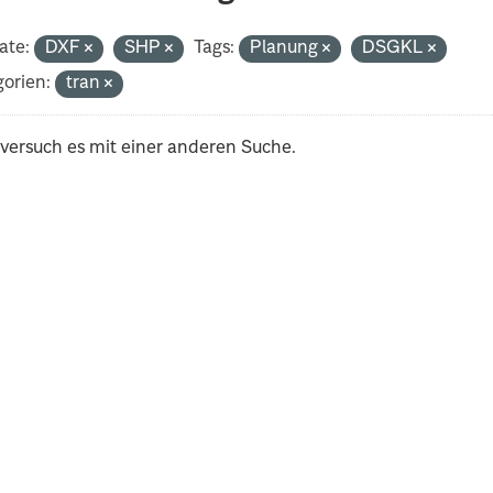
ate:
DXF
SHP
Tags:
Planung
DSGKL
orien:
tran
 versuch es mit einer anderen Suche.