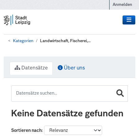
Zum Hauptinhalt wechseln
Anmelden
Kategorien
Landwirtschaft, Fischerei,...
Datensätze
Über uns
Keine Datensätze gefunden
Sortieren nach