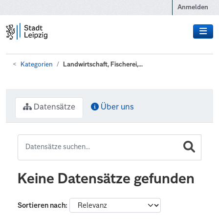
Zum Hauptinhalt wechseln
Anmelden
Kategorien
Landwirtschaft, Fischerei,...
Datensätze
Über uns
Keine Datensätze gefunden
Sortieren nach