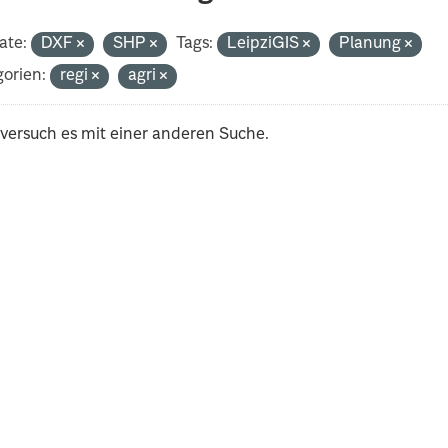
ate:
DXF
SHP
Tags:
LeipziGIS
Planung
orien:
regi
agri
 versuch es mit einer anderen Suche.