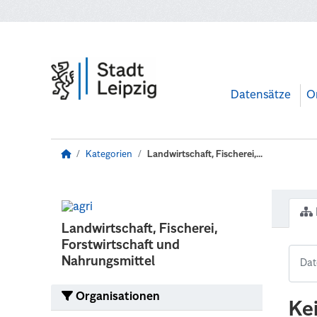
Zum Hauptinhalt wechseln
Datensätze
O
Kategorien
Landwirtschaft, Fischerei,...
Landwirtschaft, Fischerei,
Forstwirtschaft und
Nahrungsmittel
Organisationen
Ke