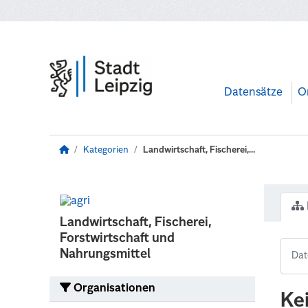
Zum Hauptinhalt wechseln
Datensätze
O
Kategorien
Landwirtschaft, Fischerei,...
Landwirtschaft, Fischerei,
Forstwirtschaft und
Nahrungsmittel
Organisationen
Ke