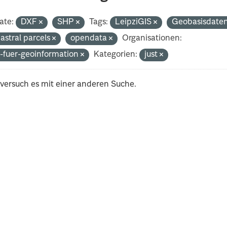
ate:
DXF
SHP
Tags:
LeipziGIS
Geobasisdate
astral parcels
opendata
Organisationen:
-fuer-geoinformation
Kategorien:
just
 versuch es mit einer anderen Suche.