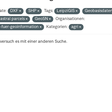
ate:
DXF
SHP
Tags:
LeipziGIS
Geobasisdate
astral parcels
GeoSN
Organisationen:
-fuer-geoinformation
Kategorien:
agri
 versuch es mit einer anderen Suche.