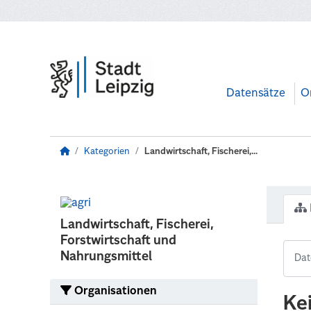
Zum Hauptinhalt wechseln
Datensätze
O
Kategorien
Landwirtschaft, Fischerei,...
Landwirtschaft, Fischerei,
Forstwirtschaft und
Nahrungsmittel
Organisationen
Ke